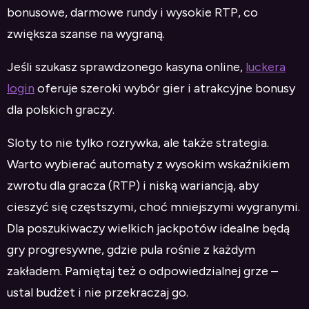
bonusowe, darmowe rundy i wysokie RTP, co
zwiększa szanse na wygraną.
Jeśli szukasz sprawdzonego kasyna online,
luckera
login
oferuje szeroki wybór gier i atrakcyjne bonusy
dla polskich graczy.
Sloty to nie tylko rozrywka, ale także strategia.
Warto wybierać automaty z wysokim wskaźnikiem
zwrotu dla gracza (RTP) i niską wariancją, aby
cieszyć się częstszymi, choć mniejszymi wygranymi.
Dla poszukiwaczy wielkich jackpotów idealne będą
gry progresywne, gdzie pula rośnie z każdym
zakładem. Pamiętaj też o odpowiedzialnej grze –
ustal budżet i nie przekraczaj go.