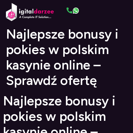
Najlepsze bonusy i
pokies w polskim
kasynie online –
Sprawdź ofertę
Najlepsze bonusy i
pokies w polskim
kasynie online –